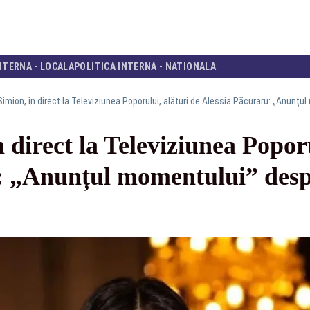
NTERNA - LOCALA
POLITICA INTERNA - NATIONALA
imion, în direct la Televiziunea Poporului, alături de Alessia Păcuraru: „Anunțul
 direct la Televiziunea Poporu
: „Anunțul momentului” despr