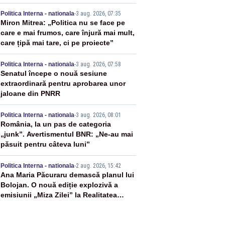
2
Politica Interna - nationala
-
3 aug. 2026, 07:35
Miron Mitrea: „Politica nu se face pe
care e mai frumos, care înjură mai mult,
care țipă mai tare, ci pe proiecte”
3
Politica Interna - nationala
-
3 aug. 2026, 07:58
Senatul începe o nouă sesiune
extraordinară pentru aprobarea unor
jaloane din PNRR
4
Politica Interna - nationala
-
3 aug. 2026, 08:01
România, la un pas de categoria
„junk”. Avertismentul BNR: „Ne-au mai
păsuit pentru câteva luni”
5
Politica Interna - nationala
-
2 aug. 2026, 15:42
Ana Maria Păcuraru demască planul lui
Bolojan. O nouă ediție explozivă a
emisiunii „Miza Zilei” la Realitatea
PLUS