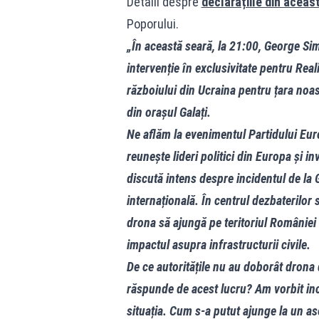
Detalii despre
declarațiile din aceas
Poporului.
„În această seară, la 21:00, George Si
intervenție în exclusivitate pentru Real
războiului din Ucraina pentru țara noast
din orașul Galați.
Ne aflăm la evenimentul Partidului Eu
reunește lideri politici din Europa și in
discută intens despre incidentul de la 
internațională. În centrul dezbaterilor 
drona să ajungă pe teritoriul României ș
impactul asupra infrastructurii civile.
De ce autoritățile nu au doborât drona 
răspunde de acest lucru? Am vorbit incl
situația. Cum s-a putut ajunge la un a