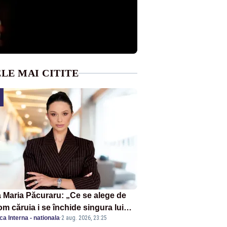
LE MAI CITITE
 Maria Păcuraru: „Ce se alege de
om căruia i se închide singura lui
ica Interna - nationala
·
2 aug. 2026, 23:25
tiță?”