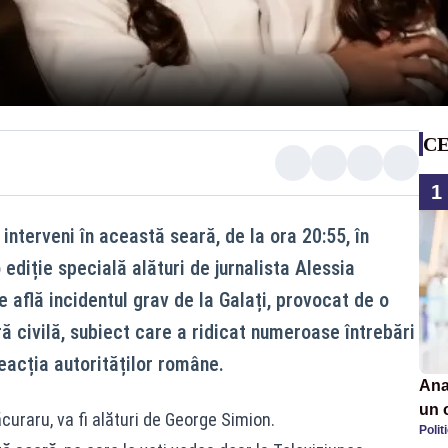
CE
1
interveni în această seară, de la ora 20:55, în
o ediție specială alături de jurnalista Alessia
e află incidentul grav de la Galați, provocat de o
ră civilă, subiect care a ridicat numeroase întrebări
reacția autorităților române.
Ana
un 
curaru, va fi alături de George Simion.
Polit
por