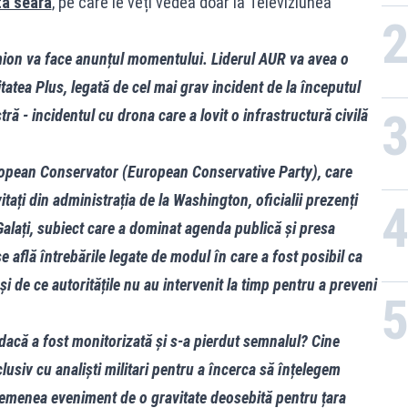
tă seară
, pe care le veți vedea doar la Televiziunea
mion va face anunțul momentului. Liderul AUR va avea o
itatea Plus, legată de cel mai grav incident de la începutul
ră - incidentul cu drona care a lovit o infrastructură civilă
ropean Conservator (European Conservative Party), care
vitați din administrația de la Washington, oficialii prezenți
Galați, subiect care a dominat agenda publică și presa
se află întrebările legate de modul în care a fost posibil ca
i de ce autoritățile nu au intervenit la timp pentru a preveni
dacă a fost monitorizată și s-a pierdut semnalul? Cine
usiv cu analiști militari pentru a încerca să înțelegem
semenea eveniment de o gravitate deosebită pentru țara