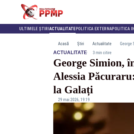
ULTIMELE ȘTIRI
ACTUALITATE
POLITICA EXTERNA
POLITICA I
Acasă
Știri
Actualitate
George S
·
ACTUALITATE
3 min citire
George Simion, în
Alessia Păcuraru
la Galați
29 mai 2026, 19:19