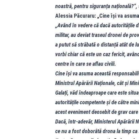
noastră, pentru siguranța națională?”,
Alessia Păcuraru: „Cine își va asum
„Având în vedere că dacă autoritățile d
militar, au deviat traseul dronei de p
a putut să străbată o distanță atât de l
vorbi chiar că este un caz fericit, având
centre în care se aflau civili.
Cine își va asuma această responsabili
Ministrul Apărării Naționale, cât și Min
Galați, văd îndeaproape care este situaț
autoritățile competente și de către min
acest eveniment deosebit de grav care 
Dacă, într-adevăr, Ministerul Apărării N
ce nu a fost doborâtă drona la timp c