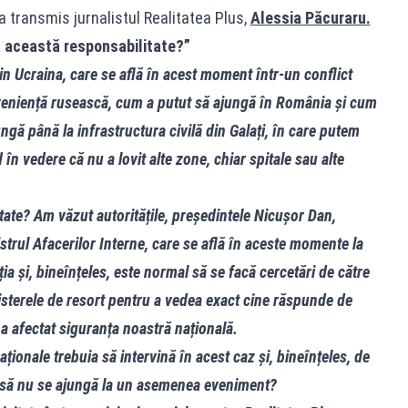
a transmis jurnalistul Realitatea Plus,
Alessia Păcuraru.
a această responsabilitate?”
in Ucraina, care se află în acest moment într-un conflict
roveniență rusească, cum a putut să ajungă în România și cum
ungă până la infrastructura civilă din Galați, în care putem
 în vedere că nu a lovit alte zone, chiar spitale sau alte
tate? Am văzut autoritățile, președintele Nicușor Dan,
istrul Afacerilor Interne, care se află în aceste momente la
ia și, bineînțeles, este normal să se facă cercetări de către
isterele de resort pentru a vedea exact cine răspunde de
a afectat siguranța noastră națională.
aționale trebuia să intervină în acest caz și, bineînțeles, de
a să nu se ajungă la un asemenea eveniment?