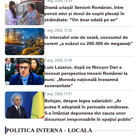
7 aug. 2026, 14:34
Dramă uriașă! Seniorii României, între
pensii mici și dorul de copiii plecați în
străinătate: "Vin doar odată pe an"
7 aug. 2026, 13:02
În intervalul orar de seară, consumul de
curent „a scăzut cu 200-300 de megawați”
7 aug. 2026, 12:09
Luis Lazarus, după ce Nicușor Dan a
invocat perspectiva trecerii României la
euro: „Moneda națională înseamnă
suveranitate”
7 aug. 2026, 11:51
Bolojan, despre legea salarizării: „Ar
putea fi adoptată în perioada următoare.
S-a întârziat depunerea din cauza unor
discursuri iresponsabile în spaţiul public”
POLITICA INTERNA - LOCALA