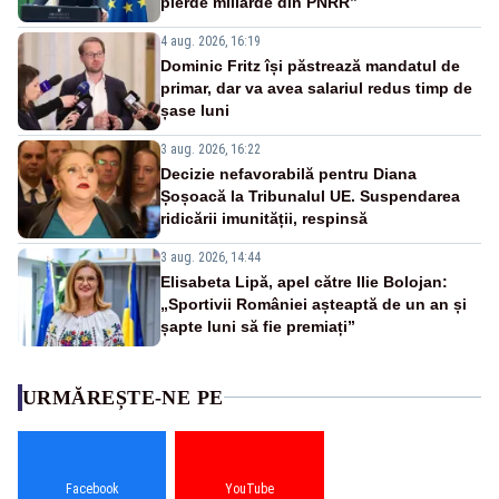
pierde miliarde din PNRR”
4 aug. 2026, 16:19
Dominic Fritz își păstrează mandatul de
primar, dar va avea salariul redus timp de
șase luni
3 aug. 2026, 16:22
Decizie nefavorabilă pentru Diana
Șoșoacă la Tribunalul UE. Suspendarea
ridicării imunității, respinsă
3 aug. 2026, 14:44
Elisabeta Lipă, apel către Ilie Bolojan:
„Sportivii României așteaptă de un an și
șapte luni să fie premiați”
URMĂREȘTE-NE PE
Facebook
YouTube