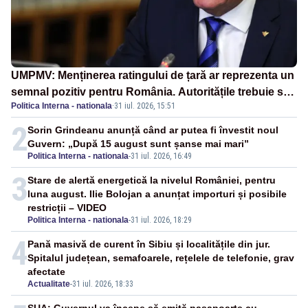
UMPMV: Menținerea ratingului de țară ar reprezenta un
semnal pozitiv pentru România. Autoritățile trebuie să
Politica Interna - nationala
·
31 iul. 2026, 15:51
continue consolidarea stabilității economice și
financiare
2
Sorin Grindeanu anunță când ar putea fi învestit noul
Guvern: „După 15 august sunt șanse mai mari”
Politica Interna - nationala
-
31 iul. 2026, 16:49
3
Stare de alertă energetică la nivelul României, pentru
luna august. Ilie Bolojan a anunțat importuri și posibile
restricții – VIDEO
Politica Interna - nationala
-
31 iul. 2026, 18:29
4
Pană masivă de curent în Sibiu și localitățile din jur.
Spitalul județean, semafoarele, rețelele de telefonie, grav
afectate
Actualitate
-
31 iul. 2026, 18:33