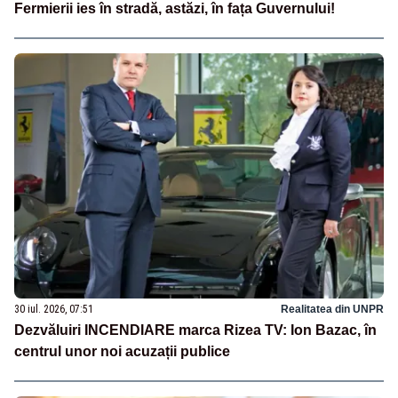
Fermierii ies în stradă, astăzi, în fața Guvernului!
30 iul. 2026, 07:51
Realitatea din UNPR
Dezvăluiri INCENDIARE marca Rizea TV: Ion Bazac, în
centrul unor noi acuzații publice