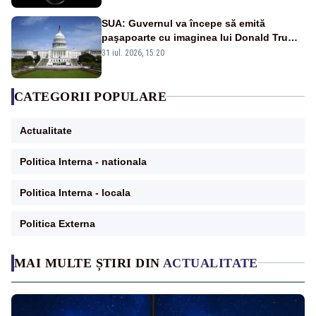
SUA: Guvernul va începe să emită
paşapoarte cu imaginea lui Donald Trump
începând cu 8 august
31 iul. 2026, 15:20
CATEGORII POPULARE
Actualitate
Politica Interna - nationala
Politica Interna - locala
Politica Externa
MAI MULTE ȘTIRI DIN
ACTUALITATE