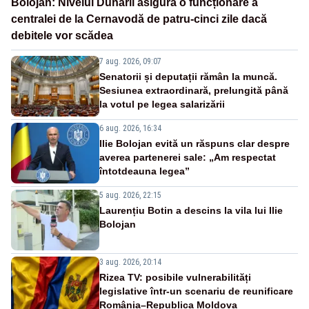
Bolojan: Nivelul Dunării asigură o funcționare a
centralei de la Cernavodă de patru-cinci zile dacă
debitele vor scădea
7 aug. 2026, 09:07
Senatorii și deputații rămân la muncă.
Sesiunea extraordinară, prelungită până
la votul pe legea salarizării
6 aug. 2026, 16:34
Ilie Bolojan evită un răspuns clar despre
averea partenerei sale: „Am respectat
întotdeauna legea”
5 aug. 2026, 22:15
Laurențiu Botin a descins la vila lui Ilie
Bolojan
3 aug. 2026, 20:14
Rizea TV: posibile vulnerabilități
legislative într-un scenariu de reunificare
România–Republica Moldova