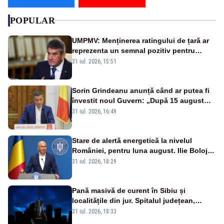
POPULAR
UMPMV: Menținerea ratingului de țară ar
reprezenta un semnal pozitiv pentru
România. Autoritățile trebuie să continue
31 iul. 2026, 15:51
consolidarea stabilității economice și
financiare
Sorin Grindeanu anunță când ar putea fi
învestit noul Guvern: „După 15 august
sunt șanse mai mari”
31 iul. 2026, 16:49
Stare de alertă energetică la nivelul
României, pentru luna august. Ilie Bolojan
a anunțat importuri și posibile restricții –
31 iul. 2026, 18:29
VIDEO
Pană masivă de curent în Sibiu și
localitățile din jur. Spitalul județean,
semafoarele, rețelele de telefonie, grav
31 iul. 2026, 18:33
afectate