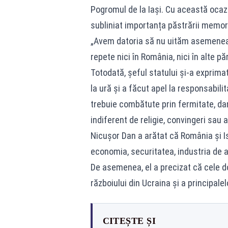
Pogromul de la Iași. Cu această ocazi
subliniat importanța păstrării memori
„Avem datoria să nu uităm asemenea 
repete nici în România, nici în alte pă
Totodată, șeful statului și-a exprimat
la ură și a făcut apel la responsabili
trebuie combătute prin fermitate, dar
indiferent de religie, convingeri sau 
Nicușor Dan a arătat că România și I
economia, securitatea, industria de a
De asemenea, el a precizat că cele d
războiului din Ucraina și a principale
CITEȘTE ȘI