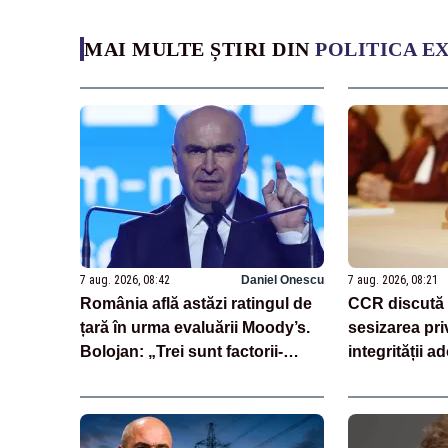
MAI MULTE ȘTIRI DIN
POLITICA E
7 aug. 2026, 08:42
Daniel Onescu
7 aug. 2026, 08:21
România află astăzi ratingul de
CCR discută 
țară în urma evaluării Moody’s.
sesizarea pri
Bolojan: „Trei sunt factorii-
integrității a
cheie care stau la baza acestor
Parlament
evaluări”