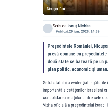
Nicușor Dan
Scris de
Ionuț Nichita
Publicat:
29 iun. 2026, 14:39
Președintele României, Nicușor 
presă comune cu președintele Is
două state se bazează pe un par
plan politic, economic și uman
Șeful statului a evidențiat legăturile
importantă a cetățenilor israelieni or
consolidarea relațiilor dintre cele dou
Vizita oficială a președintelui Isaac 