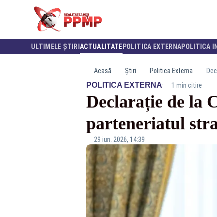
ULTIMELE ȘTIRI
ACTUALITATE
POLITICA EXTERNA
POLITICA I
Acasă
Știri
Politica Externa
Decl
·
POLITICA EXTERNA
1 min citire
Declarație de la 
parteneriatul str
29 iun. 2026, 14:39