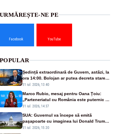
URMĂREȘTE-NE PE
Facebook
YouTube
POPULAR
Ședință extraordinară de Guvern, astăzi, la
ora 14:00. Bolojan ar putea decreta stare
de urgență energetică
31 iul. 2026, 13:40
Marco Rubio, mesaj pentru Oana Țoiu:
„Parteneriatul cu România este puternic și
prețuit”
31 iul. 2026, 14:37
SUA: Guvernul va începe să emită
paşapoarte cu imaginea lui Donald Trump
începând cu 8 august
31 iul. 2026, 15:20