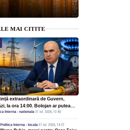
LE MAI CITITE
ință extraordinară de Guvern,
zi, la ora 14:00. Bolojan ar putea
ica Interna - nationala
·
31 iul. 2026, 13:40
reta stare de urgență energetică
Politica Interna - locala
-
31 iul. 2026, 14:37