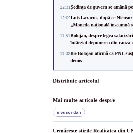
Ședința de guvern se amână pen
12:31
Luis Lazarus, după ce Nicușor 
12:09
„Moneda națională înseamnă s
Bolojan, despre legea salarizăr
11:51
întârziat depunerea din cauza u
Ilie Bolojan afirmă că PNL sus
11:32
demis
Distribuie articolul
Mai multe articole despre
nicusor dan
Urmărește știrile Realitatea din 