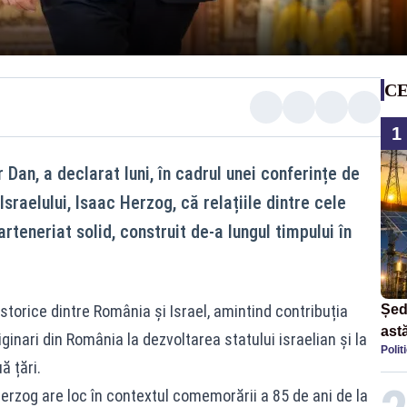
CE
1
Dan, a declarat luni, în cadrul unei conferințe de
raelului, Isaac Herzog, că relațiile dintre cele
teneriat solid, construit de-a lungul timpului în
.
 istorice dintre România și Israel, amintind contribuția
Șed
astă
iginari din România la dezvoltarea statului israelian și la
Polit
dec
ă țări.
Herzog are loc în contextul comemorării a 85 de ani de la