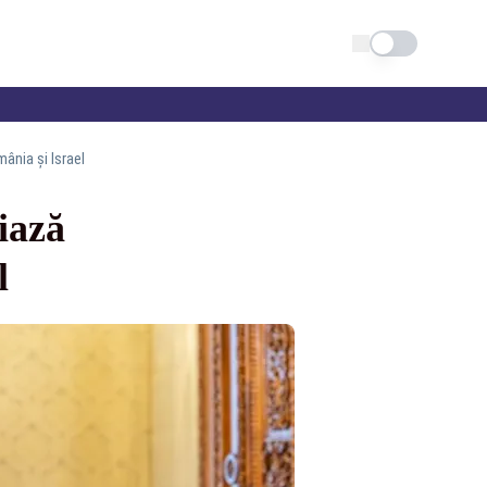
Schimba tema
mânia și Israel
iază
l