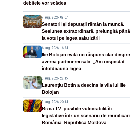
debitele vor scădea
7 aug. 2026, 09:07
Senatorii și deputații rămân la muncă.
Sesiunea extraordinară, prelungită până
la votul pe legea salarizării
6 aug. 2026, 16:34
Ilie Bolojan evită un răspuns clar despre
averea partenerei sale: „Am respectat
întotdeauna legea”
5 aug. 2026, 22:15
Laurențiu Botin a descins la vila lui Ilie
Bolojan
3 aug. 2026, 20:14
Rizea TV: posibile vulnerabilități
legislative într-un scenariu de reunificar
România–Republica Moldova