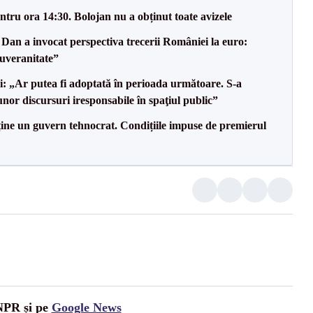
tru ora 14:30. Bolojan nu a obținut toate avizele
Dan a invocat perspectiva trecerii României la euro:
uveranitate”
ii: „Ar putea fi adoptată în perioada următoare. S-a
nor discursuri iresponsabile în spaţiul public”
ține un guvern tehnocrat. Condițiile impuse de premierul
UNPR și pe
Google News