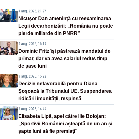
4 aug. 2026, 21:27
Nicușor Dan amenință cu reexaminarea
Legii decarbonizării: „România nu poate
pierde miliarde din PNRR”
4 aug. 2026, 16:19
Dominic Fritz își păstrează mandatul de
primar, dar va avea salariul redus timp
de șase luni
3 aug. 2026, 16:22
Decizie nefavorabilă pentru Diana
Șoșoacă la Tribunalul UE. Suspendarea
ridicării imunității, respinsă
3 aug. 2026, 14:44
Elisabeta Lipă, apel către Ilie Bolojan:
„Sportivii României așteaptă de un an și
șapte luni să fie premiați”