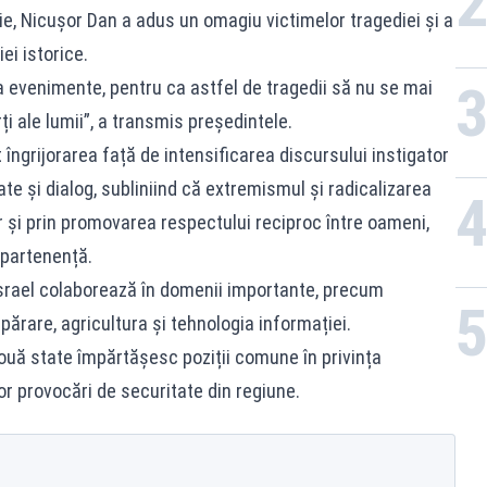
e, Nicușor Dan a adus un omagiu victimelor tragediei și a
ei istorice.
evenimente, pentru ca astfel de tragedii să nu se mai
rți ale lumii”, a transmis președintele.
 îngrijorarea față de intensificarea discursului instigator
tate și dialog, subliniind că extremismul și radicalizarea
 și prin promovarea respectului reciproc între oameni,
apartenență.
srael colaborează în domenii importante, precum
părare, agricultura și tehnologia informației.
ouă state împărtășesc poziții comune în privința
lor provocări de securitate din regiune.