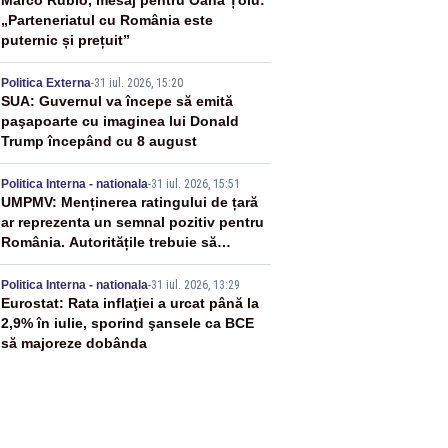
2
Marco Rubio, mesaj pentru Oana Țoiu:
„Parteneriatul cu România este
puternic și prețuit”
3
Politica Externa
-
31 iul. 2026, 15:20
SUA: Guvernul va începe să emită
paşapoarte cu imaginea lui Donald
Trump începând cu 8 august
4
Politica Interna - nationala
-
31 iul. 2026, 15:51
UMPMV: Menținerea ratingului de țară
ar reprezenta un semnal pozitiv pentru
România. Autoritățile trebuie să
continue consolidarea stabilității
5
economice și financiare
Politica Interna - nationala
-
31 iul. 2026, 13:29
Eurostat: Rata inflaţiei a urcat până la
2,9% în iulie, sporind şansele ca BCE
să majoreze dobânda