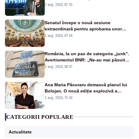
țipă mai tare, ci pe proiecte”
3 aug. 2026, 07:35
Senatul începe o nouă sesiune
extraordinară pentru aprobarea unor
jaloane din PNRR
3 aug. 2026, 07:58
România, la un pas de categoria „junk”.
Avertismentul BNR: „Ne-au mai păsuit
pentru câteva luni”
3 aug. 2026, 08:01
Ana Maria Păcuraru demască planul lui
Bolojan. O nouă ediție explozivă a
emisiunii „Miza Zilei” la Realitatea PLUS
2 aug. 2026, 15:42
CATEGORII POPULARE
Actualitate