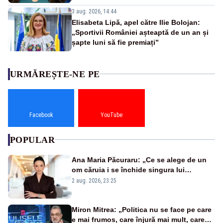
3 aug. 2026, 14:44
Elisabeta Lipă, apel către Ilie Bolojan:
„Sportivii României așteaptă de un an și
șapte luni să fie premiați”
URMĂREȘTE-NE PE
Facebook
YouTube
POPULAR
Ana Maria Păcuraru: „Ce se alege de un
om căruia i se închide singura lui
portiță?”
2 aug. 2026, 23:25
Miron Mitrea: „Politica nu se face pe care
e mai frumos, care înjură mai mult, care