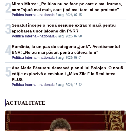
2
Miron Mitrea: „Politica nu se face pe care e mai frumos,
care înjură mai mult, care țipă mai tare, ci pe proiecte”
Politica Interna - nationala
-
3 aug. 2026, 07:35
3
Senatul începe o nouă sesiune extraordinară pentru
aprobarea unor jaloane din PNRR
Politica Interna - nationala
-
3 aug. 2026, 07:58
4
România, la un pas de categoria „junk”. Avertismentul
BNR: „Ne-au mai păsuit pentru câteva luni”
Politica Interna - nationala
-
3 aug. 2026, 08:01
5
Ana Maria Păcuraru demască planul lui Bolojan. O nouă
ediție explozivă a emisiunii „Miza Zilei” la Realitatea
PLUS
Politica Interna - nationala
-
2 aug. 2026, 15:42
ACTUALITATE