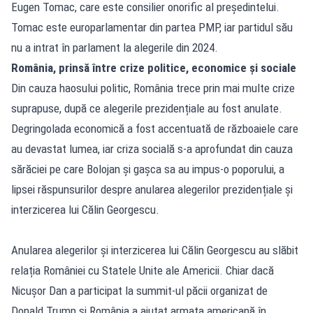
Eugen Tomac, care este consilier onorific al președintelui.
Tomac este europarlamentar din partea PMP, iar partidul său
nu a intrat în parlament la alegerile din 2024.
România, prinsă între crize politice, economice și sociale
Din cauza haosului politic, România trece prin mai multe crize
suprapuse, după ce alegerile prezidențiale au fost anulate.
Degringolada economică a fost accentuată de războaiele care
au devastat lumea, iar criza socială s-a aprofundat din cauza
sărăciei pe care Bolojan și gașca sa au impus-o poporului, a
lipsei răspunsurilor despre anularea alegerilor prezidențiale și
interzicerea lui Călin Georgescu.
Anularea alegerilor și interzicerea lui Călin Georgescu au slăbit
relația României cu Statele Unite ale Americii. Chiar dacă
Nicușor Dan a participat la summit-ul păcii organizat de
Donald Trump și România a ajutat armata americană în