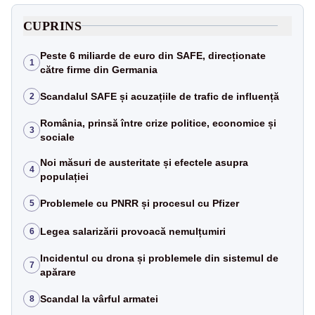
CUPRINS
Peste 6 miliarde de euro din SAFE, direcționate
1
către firme din Germania
Scandalul SAFE și acuzațiile de trafic de influență
2
România, prinsă între crize politice, economice și
3
sociale
Noi măsuri de austeritate și efectele asupra
4
populației
Problemele cu PNRR și procesul cu Pfizer
5
Legea salarizării provoacă nemulțumiri
6
Incidentul cu drona și problemele din sistemul de
7
apărare
Scandal la vârful armatei
8