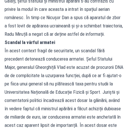
Galați, șeful statului și ministrul apărării s-au contrazis cu
privire la modul în care aceasta a intrat în spațiul aerian
românesc. În timp ce Nicușor Dan a spus că aparatul de zbor
a fost lovit de apărarea ucraineană și și-a schimbat traiectoria,
Radu Miruță a negat că ar deține astfel de informații.
Scandal la vârful armatei
În acest context fragil de securitate, un scandal fără
precedent detonează conducerea armatei. Șeful Statului
Major, generalul Gheorghiță Vlad este acuzat de procurorii DNA
de de complicitate la uzurparea funcției, după ce ar fi ajutat-o
pe fiica unui general să nu plătească taxa pentru studii la
Universitatea Națională de Educație Fizică și Sport. Juriștii și
comentatorii politici încadrează acest dosar la găinării, având
în vedere faptul că ministrul apărării a făcut achiziții dubioase
de miliarde de euro, iar conducerea armatei este anchetată în
acest caz aparent lipsit de importanță. În acest dosar este