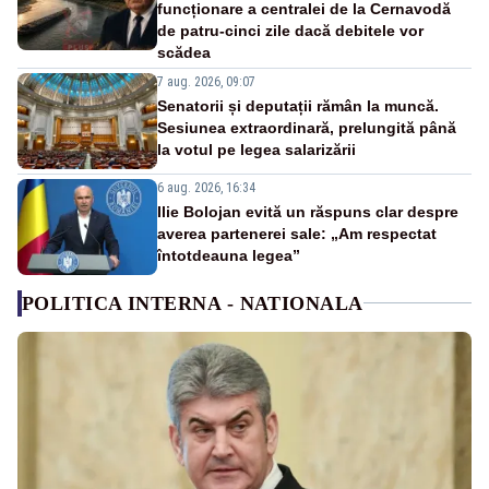
funcționare a centralei de la Cernavodă
de patru-cinci zile dacă debitele vor
scădea
7 aug. 2026, 09:07
Senatorii și deputații rămân la muncă.
Sesiunea extraordinară, prelungită până
la votul pe legea salarizării
6 aug. 2026, 16:34
Ilie Bolojan evită un răspuns clar despre
averea partenerei sale: „Am respectat
întotdeauna legea”
POLITICA INTERNA - NATIONALA