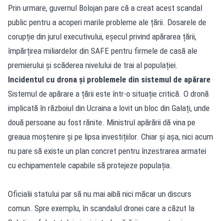
Prin urmare, guvernul Bolojan pare că a creat acest scandal
public pentru a acoperi marile probleme ale țării. Dosarele de
corupție din jurul executivului, eșecul privind apărarea țării,
împărțirea miliardelor din SAFE pentru firmele de casă ale
premierului și scăderea nivelului de trai al populației.
Incidentul cu drona și problemele din sistemul de apărare
Sistemul de apărare a țării este într-o situație critică. O dronă
implicată în războiul din Ucraina a lovit un bloc din Galați, unde
două persoane au fost rănite. Ministrul apărării dă vina pe
greaua moștenire și pe lipsa investițiilor. Chiar și așa, nici acum
nu pare să existe un plan concret pentru înzestrarea armatei
cu echipamentele capabile să protejeze populația.
Oficialii statului par să nu mai aibă nici măcar un discurs
comun. Spre exemplu, în scandalul dronei care a căzut la