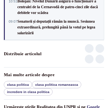
Bolojan: Nivelul Dunării asigură o funcționare a
10:51
centralei de la Cernavodă de patru-cinci zile dacă
debitele vor scădea
Senatorii și deputații rămân la muncă. Sesiunea
09:07
extraordinară, prelungită până la votul pe legea
salarizării
Distribuie articolul
Mai multe articole despre
clasa politica
clasa politica romaneasca
incredere in clasa politica
Urmărește știrile Realitatea din UNPR și pe
Google