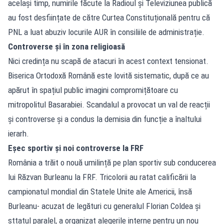
același timp, numirile făcute la Radioul și Televiziunea publică
au fost desființate de către Curtea Constituțională pentru că
PNL a luat abuziv locurile AUR în consiliile de administrație.
Controverse și în zona religioasă
Nici credința nu scapă de atacuri în acest context tensionat.
Biserica Ortodoxă Română este lovită sistematic, după ce au
apărut în spațiul public imagini compromițătoare cu
mitropolitul Basarabiei. Scandalul a provocat un val de reacții
și controverse și a condus la demisia din funcție a înaltului
ierarh.
Eșec sportiv și noi controverse la FRF
România a trăit o nouă umilință pe plan sportiv sub conducerea
lui Răzvan Burleanu la FRF. Tricolorii au ratat calificării la
campionatul mondial din Statele Unite ale Americii, însă
Burleanu- acuzat de legături cu generalul Florian Coldea și
sttatul paralel, a organizat alegerile interne pentru un nou