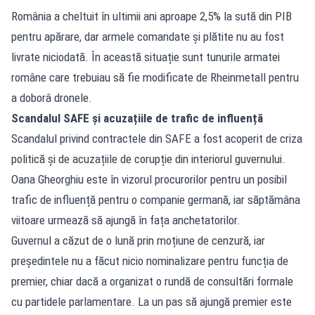
România a cheltuit în ultimii ani aproape 2,5% la sută din PIB
pentru apărare, dar armele comandate și plătite nu au fost
livrate niciodată. În această situație sunt tunurile armatei
române care trebuiau să fie modificate de Rheinmetall pentru
a doborâ dronele.
Scandalul SAFE și acuzațiile de trafic de influență
Scandalul privind contractele din SAFE a fost acoperit de criza
politică și de acuzațiile de corupție din interiorul guvernului.
Oana Gheorghiu este în vizorul procurorilor pentru un posibil
trafic de influență pentru o companie germană, iar săptămâna
viitoare urmează să ajungă în fața anchetatorilor.
Guvernul a căzut de o lună prin moțiune de cenzură, iar
președintele nu a făcut nicio nominalizare pentru funcția de
premier, chiar dacă a organizat o rundă de consultări formale
cu partidele parlamentare. La un pas să ajungă premier este