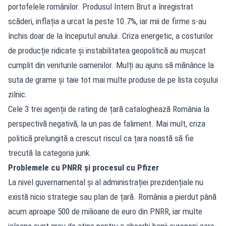
portofelele românilor. Produsul Intern Brut a înregistrat
scăderi, inflația a urcat la peste 10.7%, iar mii de firme s-au
închis doar de la începutul anului. Criza energetic, a costurilor
de producție ridicate și instabilitatea geopolitică au mușcat
cumplit din veniturile oamenilor. Mulți au ajuns să mănânce la
suta de grame și taie tot mai multe produse de pe lista coșului
zilnic.
Cele 3 trei agenții de rating de țară cataloghează România la
perspectivă negativă, la un pas de faliment. Mai mult, criza
politică prelungită a crescut riscul ca țara noastă să fie
trecută la categoria junk.
Problemele cu PNRR și procesul cu Pfizer
La nivel guvernamental și al administrației prezidențiale nu
există nicio strategie sau plan de țară. România a pierdut până
acum aproape 500 de milioane de euro din PNRR, iar multe
jaloane sunt greu de atins pentru a absorbi banii europeni care