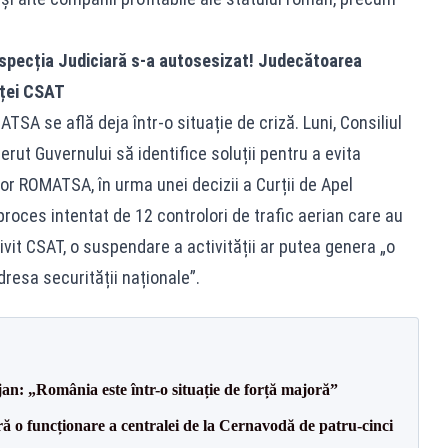
pecția Judiciară s-a autosesizat! Judecătoarea
nței CSAT
TSA se află deja într-o situație de criză. Luni, Consiliul
rut Guvernului să identifice soluții pentru a evita
or ROMATSA, în urma unei decizii a Curții de Apel
roces intentat de 12 controlori de trafic aerian care au
ivit
CSAT,
o suspendare a activității ar putea genera „o
dresa securității naționale”.
an: „România este într-o situație de forță majoră”
ă o funcționare a centralei de la Cernavodă de patru-cinci