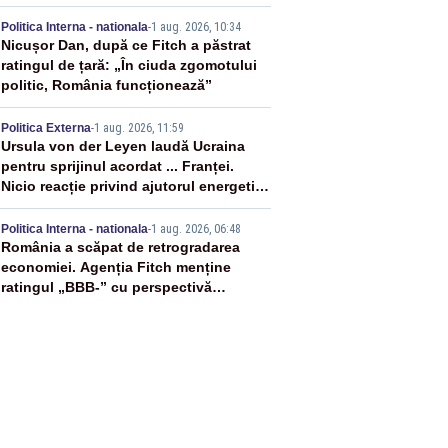
3
Politica Interna - nationala
-
1 aug. 2026, 10:34
Nicușor Dan, după ce Fitch a păstrat
ratingul de țară: „În ciuda zgomotului
politic, România funcționează”
4
Politica Externa
-
1 aug. 2026, 11:59
Ursula von der Leyen laudă Ucraina
pentru sprijinul acordat ... Franței.
Nicio reacție privind ajutorul energetic
promis României
5
Politica Interna - nationala
-
1 aug. 2026, 06:48
România a scăpat de retrogradarea
economiei. Agenția Fitch menține
ratingul „BBB-” cu perspectivă
negativă