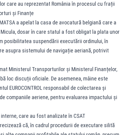
lor care au reprezentat România în procesul cu frații
rturi și Finanțe
OMATSA a apelat la casa de avocatură belgiană care a
Micula, dosar în care statul a fost obligat la plata unor
 posibilitatea suspendării executării ordinului, în
re asupra sistemului de navigație aeriană, potrivit
t Ministerul Transporturilor și Ministerul Finanțelor,
bă loc discuții oficiale. De asemenea, mâine este
entul EUROCONTROL responsabil de colectarea și
 de companiile aeriene, pentru evaluarea impactului și
nterne, care au fost analizate în CSAT
recizează că, în cadrul procedurii de executare silită
te și alte companii profitabile ale statului român, precum