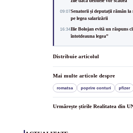
zile dacă debitele vor scădea
Senatorii și deputații rămân la
09:07
pe legea salarizării
Ilie Bolojan evită un răspuns c
16:34
întotdeauna legea”
Distribuie articolul
Mai multe articole despre
romatsa
poprire conturi
pfizer
Urmărește știrile Realitatea din 