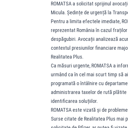
ROMATSA a solicitat sprijinul avocați
Micula. Ședințe de urgență la Transpo
Pentru a limita efectele imediate, R
reprezentat România în cazul fraților 
despăgubiri. Avocații analizează acum
contextul presiunilor financiare majo
Realitatea Plus.
Ca măsuri urgente, ROMATSA a informa
urmând ca în cel mai scurt timp să ai
programată o întâlnire cu departam
administrarea taxelor de rută plătite
identificarea soluțiilor.
ROMATSA este vizată și de probleme i
Surse citate de Realitatea Plus mai p
solicitate de Pfizer, ar putea fi viza