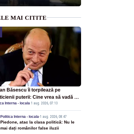
LE MAI CITITE
ian Băsescu îi torpilează pe
ticienii puterii: Cine vrea să vadă ce
ica Interna - locala
·
1 aug. 2026, 07:13
amnă să fii prost, se uită la
ânia
2
Politica Interna - locala
-
1 aug. 2026, 08:47
Piedone, atac la clasa politică: Nu le
mai dați românilor false iluzii