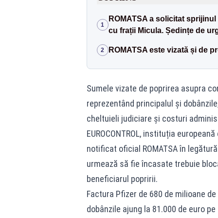
ROMATSA a solicitat sprijinul
1
cu frații Micula. Ședințe de ur
ROMATSA este vizată și de pro
2
Sumele vizate de poprirea asupra co
reprezentând principalul și dobânzil
cheltuieli judiciare și costuri adminis
EUROCONTROL, instituția europeană c
notificat oficial ROMATSA în legătură 
urmează să fie încasate trebuie bloca
beneficiarul popririi.
Factura Pfizer de 680 de milioane de
dobânzile ajung la 81.000 de euro pe 