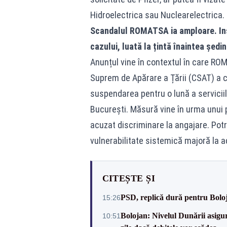
Hidroelectrica sau Nuclearelectrica.
Scandalul ROMATSA ia amploare. Ins
cazului, luată la țintă înaintea ședi
Anunțul vine în contextul în care ROMA
Suprem de Apărare a Țării (CSAT) a ce
suspendarea pentru o lună a serviciil
București. Măsură vine în urma unui p
acuzat discriminare la angajare. Potr
vulnerabilitate sistemică majoră la a
CITEȘTE ȘI
PSD, replică dură pentru Boloj
15:26
Bolojan: Nivelul Dunării asigur
10:51