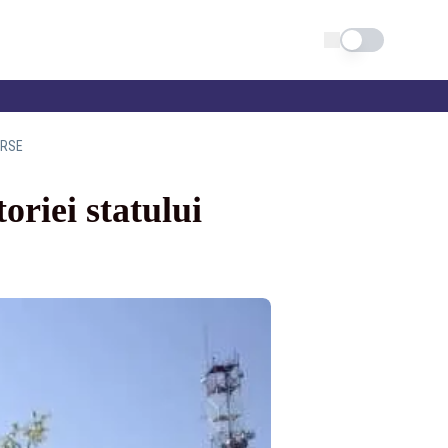
Schimba tema
URSE
riei statului