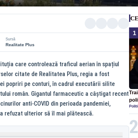
CE
1
Sursă
Realitate Plus
uția care controlează traficul aerian în spațiul
rselor citate de Realitatea Plus, regia a fost
ei popriri pe conturi, în cadrul executării silite
atului român. Gigantul farmaceutic a câștigat recent
Tra
poli
ccinurilor anti‑COVID din perioada pandemiei,
Polit
înse
 refuzat ulterior să îl mai plătească.
Rom