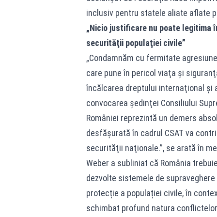
inclusiv pentru statele aliate aflate 
„Nicio justificare nu poate legitima 
securităţii populaţiei civile”
„Condamnăm cu fermitate agresiunea 
care pune în pericol viaţa şi siguranţ
încălcarea dreptului internaţional şi 
convocarea şedinţei Consiliului Supr
României reprezintă un demers absol
desfăşurată în cadrul CSAT va contrib
securităţii naţionale.”, se arată în me
Weber a subliniat că România trebui
dezvolte sistemele de supraveghere 
protecție a populației civile, în contex
schimbat profund natura conflictelo