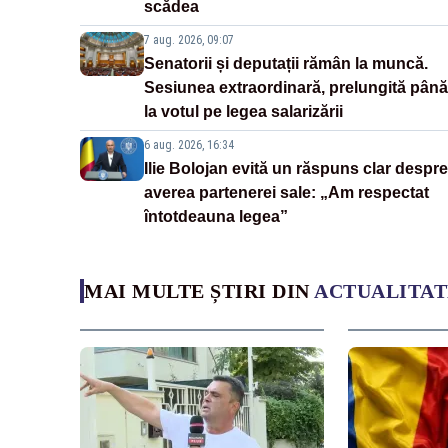
scădea
7 aug. 2026, 09:07
Senatorii și deputații rămân la muncă.
Sesiunea extraordinară, prelungită până
la votul pe legea salarizării
6 aug. 2026, 16:34
Ilie Bolojan evită un răspuns clar despre
averea partenerei sale: „Am respectat
întotdeauna legea”
MAI MULTE ȘTIRI DIN
ACTUALITAT