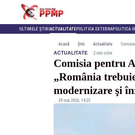
ULTIMELE ȘTIRI
ACTUALITATE
POLITICA EXTERNA
POLITICA I
Acasă
Știri
Actualitate
·
ACTUALITATE
2 min citire
Comisia pentru A
„România trebuie
modernizare şi în
29 mai 2026, 14:25