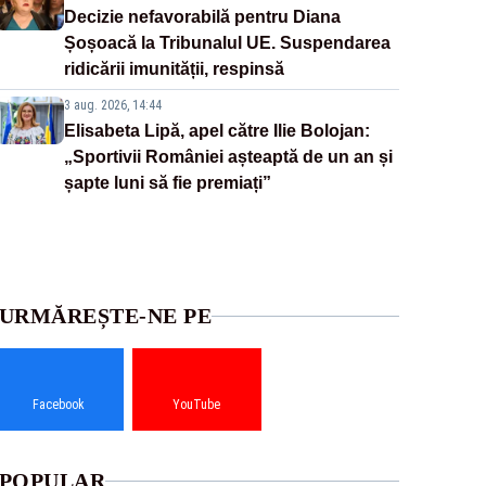
Decizie nefavorabilă pentru Diana
Șoșoacă la Tribunalul UE. Suspendarea
ridicării imunității, respinsă
3 aug. 2026, 14:44
Elisabeta Lipă, apel către Ilie Bolojan:
„Sportivii României așteaptă de un an și
șapte luni să fie premiați”
URMĂREȘTE-NE PE
Facebook
YouTube
POPULAR