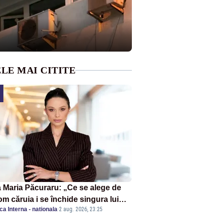
LE MAI CITITE
 Maria Păcuraru: „Ce se alege de
om căruia i se închide singura lui
ica Interna - nationala
·
2 aug. 2026, 23:25
tiță?”