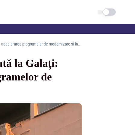
Schimba tema
Comisia pentru Apărare, după drona rusă căzută la Galați: „România trebuie să continue accelerarea programelor de modernizare şi înzestrare a Armatei”
tă la Galați:
gramelor de