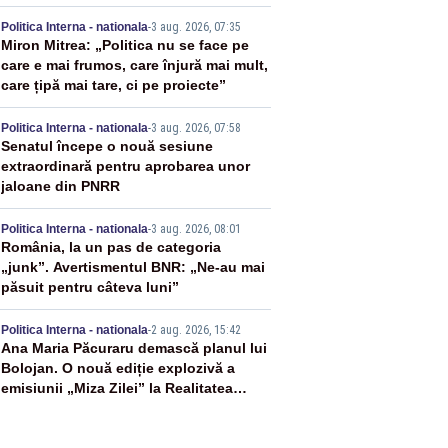
2
Politica Interna - nationala
-
3 aug. 2026, 07:35
Miron Mitrea: „Politica nu se face pe
care e mai frumos, care înjură mai mult,
care țipă mai tare, ci pe proiecte”
3
Politica Interna - nationala
-
3 aug. 2026, 07:58
Senatul începe o nouă sesiune
extraordinară pentru aprobarea unor
jaloane din PNRR
4
Politica Interna - nationala
-
3 aug. 2026, 08:01
România, la un pas de categoria
„junk”. Avertismentul BNR: „Ne-au mai
păsuit pentru câteva luni”
5
Politica Interna - nationala
-
2 aug. 2026, 15:42
Ana Maria Păcuraru demască planul lui
Bolojan. O nouă ediție explozivă a
emisiunii „Miza Zilei” la Realitatea
PLUS