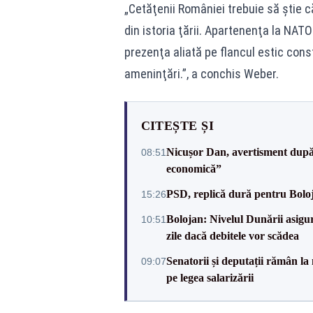
„Cetăţenii României trebuie să ştie c
din istoria ţării. Apartenenţa la NATO 
prezenţa aliată pe flancul estic cons
ameninţări.”, a conchis Weber.
CITEȘTE ȘI
Nicușor Dan, avertisment după 
08:51
economică”
PSD, replică dură pentru Boloj
15:26
Bolojan: Nivelul Dunării asigur
10:51
zile dacă debitele vor scădea
Senatorii și deputații rămân la
09:07
pe legea salarizării