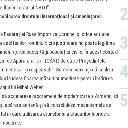
pe flancul estic al NATO”.
încălcarea dreptului internaţional şi ameninţarea
Federaţiei Ruse împotriva Ucrainei şi orice acţiune
a cetăţenilor români. Nicio justificare nu poate legitima
ameninţarea securităţii populaţiei civile. În acest context,
em de Apărare a Ţării (CSAT) de către Preşedintele
ut necesar şi responsabil. Suntem convinşi că analiza
ui la identificarea măsurilor imediate pentru întărirea
sajul lui Mihai Weber.
e să accelereze programele de modernizare a Armatei, să
și apărare aeriană și să consolideze mecanismele de
tul în care utilizarea dronelor și a atacurilor hibride a
r moderne.