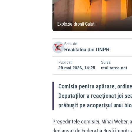
Explozie dronă Galați
Scris de
Realitatea din UNPR
Publicat
Sursă
29 mai 2026, 14:25
realitatea.net
Comisia pentru apărare, ordine
Deputaților a reacționat joi se
prăbușit pe acoperișul unui blo
Președintele comisiei, Mihai Weber, 
declanşat de Federaţia Rusă împotri