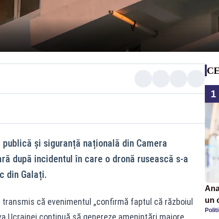
CE
1
 publică și siguranță națională din Camera
ară după incidentul în care o dronă rusească s-a
c din Galați.
Ana
un 
a transmis că evenimentul „confirmă faptul că războiul
Polit
por
va Ucrainei continuă să genereze ameninţări majore