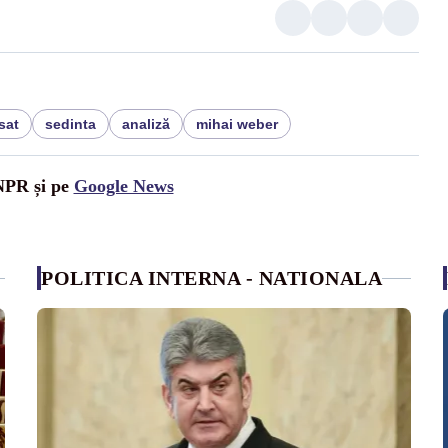
sat
sedinta
analiză
mihai weber
UNPR și pe
Google News
POLITICA INTERNA - NATIONALA