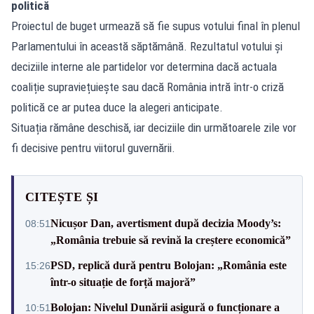
politică
Proiectul de buget urmează să fie supus votului final în plenul
Parlamentului în această săptămână. Rezultatul votului și
deciziile interne ale partidelor vor determina dacă actuala
coaliție supraviețuiește sau dacă România intră într-o criză
politică ce ar putea duce la alegeri anticipate.
Situația rămâne deschisă, iar deciziile din următoarele zile vor
fi decisive pentru viitorul guvernării.
CITEȘTE ȘI
Nicușor Dan, avertisment după decizia Moody’s:
08:51
„România trebuie să revină la creștere economică”
PSD, replică dură pentru Bolojan: „România este
15:26
într-o situație de forță majoră”
Bolojan: Nivelul Dunării asigură o funcționare a
10:51