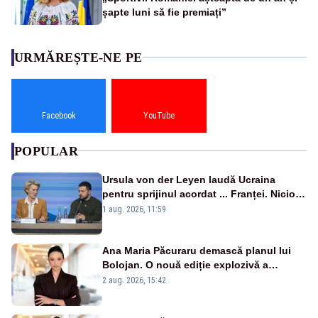
șapte luni să fie premiați”
URMĂREȘTE-NE PE
Facebook
YouTube
POPULAR
Ursula von der Leyen laudă Ucraina
pentru sprijinul acordat ... Franței. Nicio
reacție privind ajutorul energetic promis
1 aug. 2026, 11:59
României
Ana Maria Păcuraru demască planul lui
Bolojan. O nouă ediție explozivă a
emisiunii „Miza Zilei” la Realitatea PLUS
2 aug. 2026, 15:42