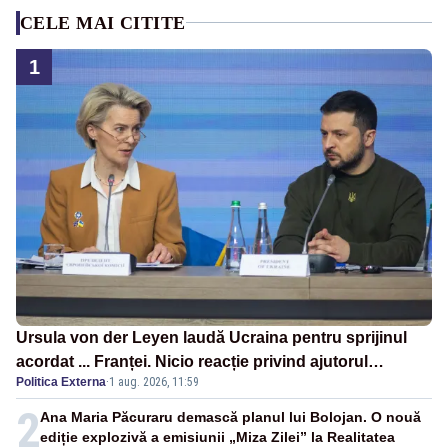
CELE MAI CITITE
1
Ursula von der Leyen laudă Ucraina pentru sprijinul
acordat ... Franței. Nicio reacție privind ajutorul
Politica Externa
·
1 aug. 2026, 11:59
energetic promis României
2
Ana Maria Păcuraru demască planul lui Bolojan. O nouă
ediție explozivă a emisiunii „Miza Zilei” la Realitatea