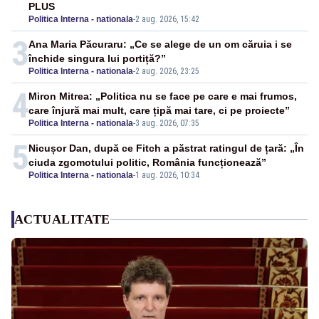
PLUS
Politica Interna - nationala
-
2 aug. 2026, 15:42
3
Ana Maria Păcuraru: „Ce se alege de un om căruia i se
închide singura lui portiță?”
Politica Interna - nationala
-
2 aug. 2026, 23:25
4
Miron Mitrea: „Politica nu se face pe care e mai frumos,
care înjură mai mult, care țipă mai tare, ci pe proiecte”
Politica Interna - nationala
-
3 aug. 2026, 07:35
5
Nicușor Dan, după ce Fitch a păstrat ratingul de țară: „În
ciuda zgomotului politic, România funcționează”
Politica Interna - nationala
-
1 aug. 2026, 10:34
ACTUALITATE