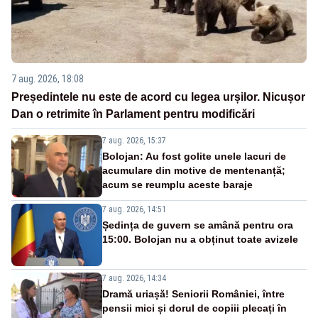
7 aug. 2026, 18:08
Președintele nu este de acord cu legea urșilor. Nicușor
Dan o retrimite în Parlament pentru modificări
7 aug. 2026, 15:37
Bolojan: Au fost golite unele lacuri de
acumulare din motive de mentenanță;
acum se reumplu aceste baraje
7 aug. 2026, 14:51
Ședința de guvern se amână pentru ora
15:00. Bolojan nu a obținut toate avizele
7 aug. 2026, 14:34
Dramă uriașă! Seniorii României, între
pensii mici și dorul de copiii plecați în