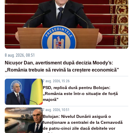
8 aug. 2026, 08:51
Nicușor Dan, avertisment după decizia Moody’s:
„România trebuie să revină la creștere economică”
7 aug. 2026, 15:26
PSD, replică dură pentru Bolojan:
„România este într-o situație de forță
majoră”
7 aug. 2026, 10:51
Bolojan: Nivelul Dunării asigură o
funcționare a centralei de la Cernavodă
de patru-cinci zile dacă debitele vor