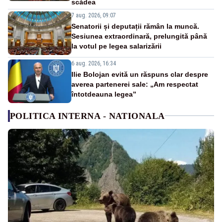
scădea
7 aug. 2026, 09:07
Senatorii și deputații rămân la muncă.
Sesiunea extraordinară, prelungită până
la votul pe legea salarizării
6 aug. 2026, 16:34
Ilie Bolojan evită un răspuns clar despre
averea partenerei sale: „Am respectat
întotdeauna legea”
POLITICA INTERNA - NATIONALA