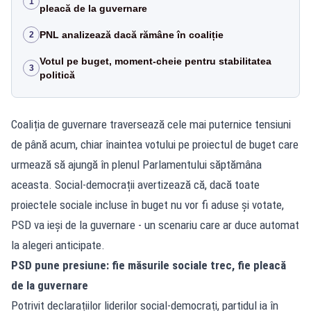
1
pleacă de la guvernare
PNL analizează dacă rămâne în coaliție
2
Votul pe buget, moment-cheie pentru stabilitatea
3
politică
Coaliția de guvernare traversează cele mai puternice tensiuni
de până acum, chiar înaintea votului pe proiectul de buget care
urmează să ajungă în plenul Parlamentului săptămâna
aceasta. Social-democrații avertizează că, dacă toate
proiectele sociale incluse în buget nu vor fi aduse și votate,
PSD va ieși de la guvernare - un scenariu care ar duce automat
la alegeri anticipate.
PSD pune presiune: fie măsurile sociale trec, fie pleacă
de la guvernare
Potrivit declarațiilor liderilor social-democrați, partidul ia în