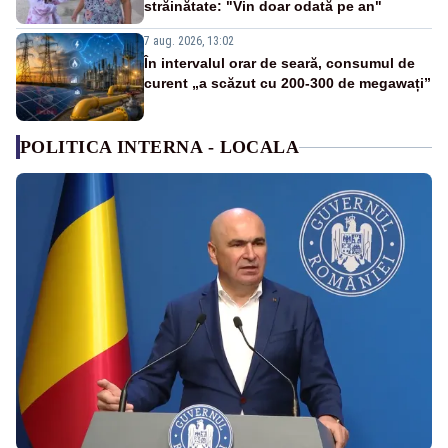
străinătate: "Vin doar odată pe an"
7 aug. 2026, 13:02
În intervalul orar de seară, consumul de
curent „a scăzut cu 200-300 de megawați”
POLITICA INTERNA - LOCALA