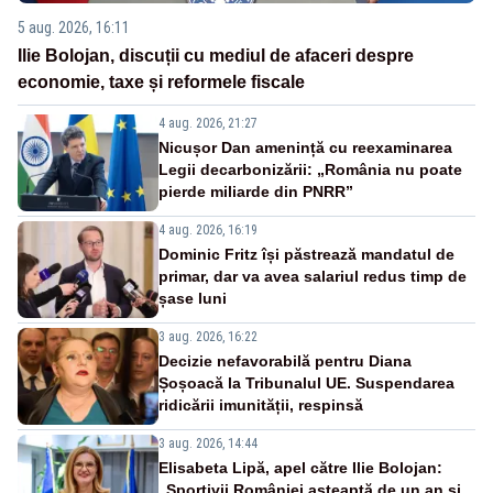
5 aug. 2026, 16:11
Ilie Bolojan, discuții cu mediul de afaceri despre
economie, taxe și reformele fiscale
4 aug. 2026, 21:27
Nicușor Dan amenință cu reexaminarea
Legii decarbonizării: „România nu poate
pierde miliarde din PNRR”
4 aug. 2026, 16:19
Dominic Fritz își păstrează mandatul de
primar, dar va avea salariul redus timp de
șase luni
3 aug. 2026, 16:22
Decizie nefavorabilă pentru Diana
Șoșoacă la Tribunalul UE. Suspendarea
ridicării imunității, respinsă
3 aug. 2026, 14:44
Elisabeta Lipă, apel către Ilie Bolojan:
„Sportivii României așteaptă de un an și