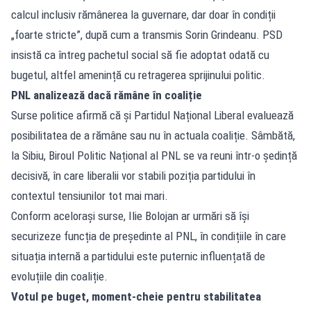
calcul inclusiv rămânerea la guvernare, dar doar în condiții
„foarte stricte”, după cum a transmis Sorin Grindeanu. PSD
insistă ca întreg pachetul social să fie adoptat odată cu
bugetul, altfel amenință cu retragerea sprijinului politic.
PNL analizează dacă rămâne în coaliție
Surse politice afirmă că și Partidul Național Liberal evaluează
posibilitatea de a rămâne sau nu în actuala coaliție. Sâmbătă,
la Sibiu, Biroul Politic Național al PNL se va reuni într-o ședință
decisivă, în care liberalii vor stabili poziția partidului în
contextul tensiunilor tot mai mari.
Conform acelorași surse, Ilie Bolojan ar urmări să își
securizeze funcția de președinte al PNL, în condițiile în care
situația internă a partidului este puternic influențată de
evoluțiile din coaliție.
Votul pe buget, moment-cheie pentru stabilitatea