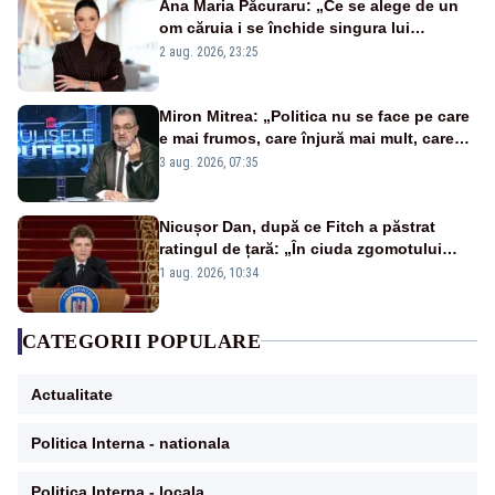
Ana Maria Păcuraru: „Ce se alege de un
om căruia i se închide singura lui
portiță?”
2 aug. 2026, 23:25
Miron Mitrea: „Politica nu se face pe care
e mai frumos, care înjură mai mult, care
țipă mai tare, ci pe proiecte”
3 aug. 2026, 07:35
Nicușor Dan, după ce Fitch a păstrat
ratingul de țară: „În ciuda zgomotului
politic, România funcționează”
1 aug. 2026, 10:34
CATEGORII POPULARE
Actualitate
Politica Interna - nationala
Politica Interna - locala