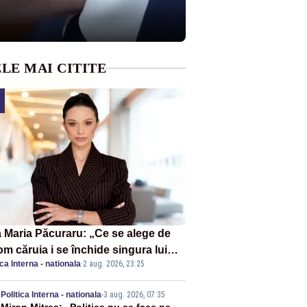
LE MAI CITITE
 Maria Păcuraru: „Ce se alege de
om căruia i se închide singura lui
ica Interna - nationala
·
2 aug. 2026, 23:25
tiță?”
Politica Interna - nationala
-
3 aug. 2026, 07:35