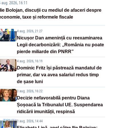
5 aug. 2026, 16:11
Ilie Bolojan, discuții cu mediul de afaceri despre
economie, taxe și reformele fiscale
4 aug. 2026, 21:27
Nicușor Dan amenință cu reexaminarea
Legii decarbonizării: „România nu poate
pierde miliarde din PNRR”
4 aug. 2026, 16:19
Dominic Fritz își păstrează mandatul de
primar, dar va avea salariul redus timp
de șase luni
3 aug. 2026, 16:22
Decizie nefavorabilă pentru Diana
Șoșoacă la Tribunalul UE. Suspendarea
ridicării imunității, respinsă
3 aug. 2026, 14:44
Elisabeta Lipă, apel către Ilie Bolojan: