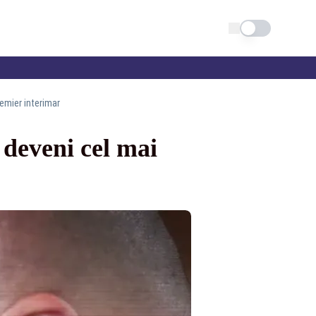
Schimba tema
remier interimar
e deveni cel mai