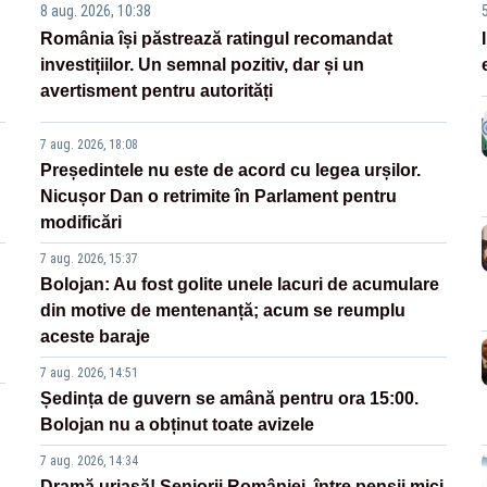
8 aug. 2026, 10:38
România își păstrează ratingul recomandat
investițiilor. Un semnal pozitiv, dar și un
avertisment pentru autorități
7 aug. 2026, 18:08
Președintele nu este de acord cu legea urșilor.
Nicușor Dan o retrimite în Parlament pentru
modificări
7 aug. 2026, 15:37
Bolojan: Au fost golite unele lacuri de acumulare
din motive de mentenanță; acum se reumplu
aceste baraje
7 aug. 2026, 14:51
Ședința de guvern se amână pentru ora 15:00.
Bolojan nu a obținut toate avizele
7 aug. 2026, 14:34
Dramă uriașă! Seniorii României, între pensii mici