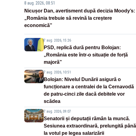
8 aug. 2026, 08:51
Nicușor Dan, avertisment după decizia Moody’s:
„România trebuie să revină la creștere
economică”
7 aug. 2026, 15:26
PSD, replică dură pentru Bolojan:
„România este într-o situație de forță
majoră”
7 aug. 2026, 10:51
Bolojan: Nivelul Dunării asigură o
funcționare a centralei de la Cernavodă
de patru-cinci zile dacă debitele vor
scădea
7 aug. 2026, 09:07
Senatorii și deputații rămân la muncă.
Sesiunea extraordinară, prelungită până
la votul pe legea salarizării