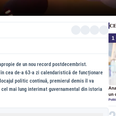
CE
1
 apropie de un nou record postdecembrist.
ie, în cea de-a 63-a zi calendaristică de funcționare
blocajul politic continuă, premierul demis îl va
 cel mai lung interimat guvernamental din istoria
Ana
un 
Polit
por