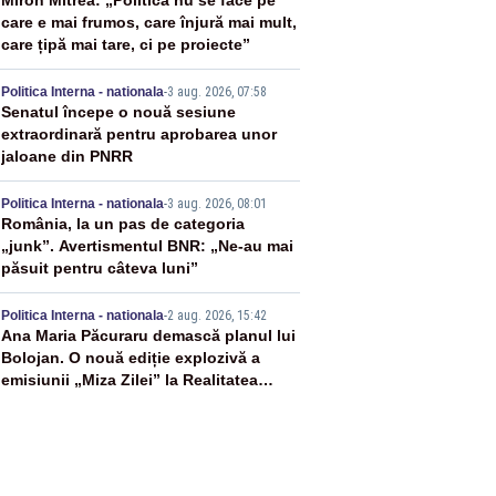
2
Miron Mitrea: „Politica nu se face pe
care e mai frumos, care înjură mai mult,
care țipă mai tare, ci pe proiecte”
3
Politica Interna - nationala
-
3 aug. 2026, 07:58
Senatul începe o nouă sesiune
extraordinară pentru aprobarea unor
jaloane din PNRR
4
Politica Interna - nationala
-
3 aug. 2026, 08:01
România, la un pas de categoria
„junk”. Avertismentul BNR: „Ne-au mai
păsuit pentru câteva luni”
5
Politica Interna - nationala
-
2 aug. 2026, 15:42
Ana Maria Păcuraru demască planul lui
Bolojan. O nouă ediție explozivă a
emisiunii „Miza Zilei” la Realitatea
PLUS