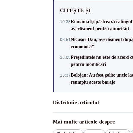
CITEȘTE ȘI
România își păstrează ratingul 
10:38
avertisment pentru autorități
Nicușor Dan, avertisment după 
08:51
economică”
Președintele nu este de acord c
18:08
pentru modificări
Bolojan: Au fost golite unele 
15:37
reumplu aceste baraje
Distribuie articolul
Mai multe articole despre