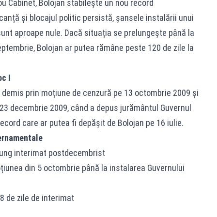
nou Cabinet, Bolojan stabilește un nou record
anță și blocajul politic persistă, șansele instalării unui
unt aproape nule. Dacă situația se prelungește până la
eptembrie, Bolojan ar putea rămâne peste 120 de zile la
c I
t demis prin moțiune de cenzură pe 13 octombrie 2009 și
e 23 decembrie 2009, când a depus jurământul Guvernul
 record care ar putea fi depășit de Bolojan pe 16 iulie.
vernamentale
i lung interimat postdecembrist
moțiunea din 5 octombrie până la instalarea Guvernului
8 de zile de interimat