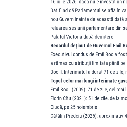
16 iulie 2026: dacă nu e învestit un 
Dat fiind că Parlamentul se află în vac
nou Guvern înainte de această dată s
reluarea sesiunii parlamentare din s
Palatul Victoria după demitere.
Recordul deținut de Guvernul Emil Bo
Executivul condus de Emil Boc a fos
a rămas cu atribuții limitate până p
Boc II. Interimatul a durat 71 de zile,
Topul celor mai lungi interimate gu
Emil Boc I (2009): 71 de zile, cel ma
Florin Cîțu (2021): 51 de zile, de la 
Ciucă, pe 25 noiembrie
Cătălin Predoiu (2025): aproximativ 4