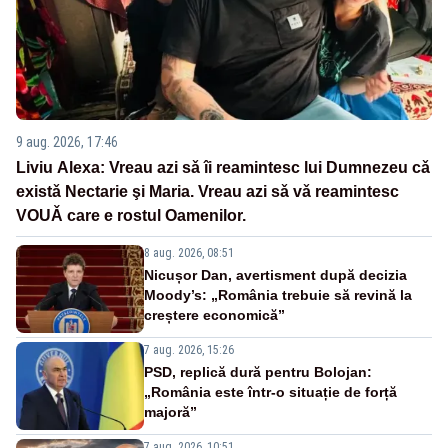
9 aug. 2026, 17:46
Liviu Alexa: Vreau azi sǎ îi reamintesc lui Dumnezeu cǎ
existǎ Nectarie şi Maria. Vreau azi sǎ vǎ reamintesc
VOUǍ care e rostul Oamenilor.
8 aug. 2026, 08:51
Nicușor Dan, avertisment după decizia
Moody’s: „România trebuie să revină la
creștere economică”
7 aug. 2026, 15:26
PSD, replică dură pentru Bolojan:
„România este într-o situație de forță
majoră”
7 aug. 2026, 10:51