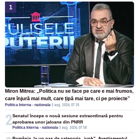
1
Miron Mitrea: „Politica nu se face pe care e mai frumos,
care înjură mai mult, care țipă mai tare, ci pe proiecte”
Politica Interna - nationala
·
3 aug. 2026, 07:35
2
Senatul începe o nouă sesiune extraordinară pentru
aprobarea unor jaloane din PNRR
Politica Interna - nationala
-
3 aug. 2026, 07:58
România, la un pas de categoria „junk”. Avertismentul