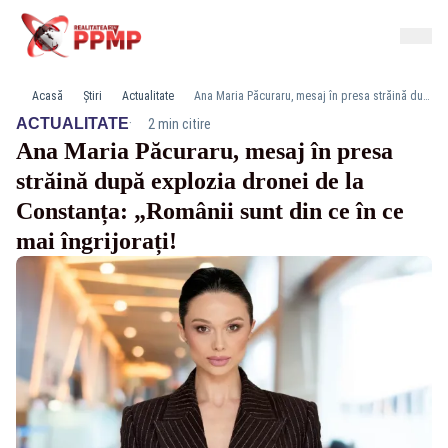
Acasă
Știri
Actualitate
Ana Maria Păcuraru, mesaj în presa străină după explozia dronei de la Constanța: „Românii sunt din ce în ce mai îngrijorați!
·
ACTUALITATE
2 min citire
Ana Maria Păcuraru, mesaj în presa
străină după explozia dronei de la
Constanța: „Românii sunt din ce în ce
mai îngrijorați!