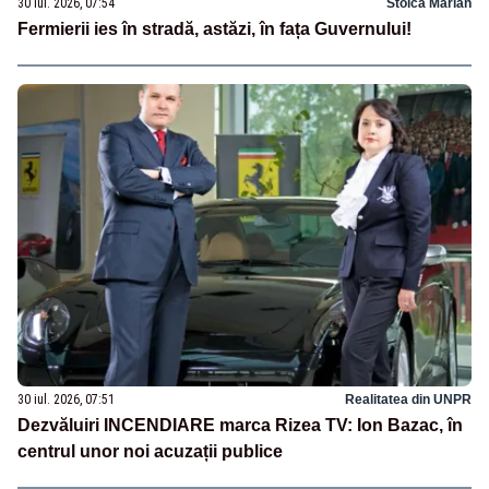
30 iul. 2026, 07:54
Stoica Marian
Fermierii ies în stradă, astăzi, în fața Guvernului!
30 iul. 2026, 07:51
Realitatea din UNPR
Dezvăluiri INCENDIARE marca Rizea TV: Ion Bazac, în
centrul unor noi acuzații publice