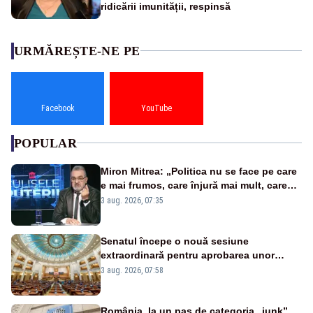
ridicării imunității, respinsă
URMĂREȘTE-NE PE
Facebook
YouTube
POPULAR
Miron Mitrea: „Politica nu se face pe care
e mai frumos, care înjură mai mult, care
țipă mai tare, ci pe proiecte”
3 aug. 2026, 07:35
Senatul începe o nouă sesiune
extraordinară pentru aprobarea unor
jaloane din PNRR
3 aug. 2026, 07:58
România, la un pas de categoria „junk”.