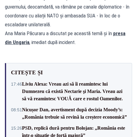
guvernului, deocamdată, va rămâne pe canale diplomatice - în
coordonare cu aliații NATO și ambasada SUA - în loc de o
escaladare unilaterală.
Ana Maria Păcuraru a discutat pe această temă și în
presa
din Ungaria
, imediat după incident.
CITEȘTE ȘI
Liviu Alexa: Vreau azi sǎ îi reamintesc lui
17:46
Dumnezeu cǎ existǎ Nectarie şi Maria. Vreau azi
sǎ vǎ reamintesc VOUǍ care e rostul Oamenilor.
Nicușor Dan, avertisment după decizia Moody’s:
08:51
„România trebuie să revină la creștere economică”
PSD, replică dură pentru Bolojan: „România este
15:26
într-o situație de forță majoră”