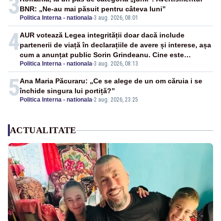
3
BNR: „Ne-au mai păsuit pentru câteva luni”
Politica Interna - nationala
-
3 aug. 2026, 08:01
4
AUR votează Legea integrității doar dacă include
partenerii de viață în declarațiile de avere și interese, așa
cum a anunțat public Sorin Grindeanu. Cine este
Politica Interna - nationala
-
3 aug. 2026, 08:13
incompatibil sau în conflict de interese trebuie să plece
din funcție: fără excepții!
5
Ana Maria Păcuraru: „Ce se alege de un om căruia i se
închide singura lui portiță?”
Politica Interna - nationala
-
2 aug. 2026, 23:25
ACTUALITATE