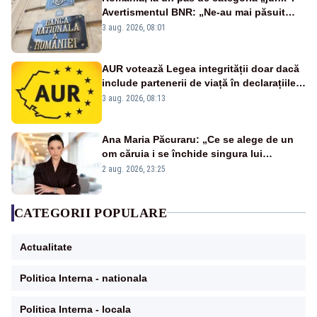
Avertismentul BNR: „Ne-au mai păsuit
pentru câteva luni”
3 aug. 2026, 08:01
AUR votează Legea integrității doar dacă
include partenerii de viață în declarațiile
de avere și interese, așa cum a anunțat
3 aug. 2026, 08:13
public Sorin Grindeanu. Cine este
incompatibil sau în conflict de interese
trebuie să plece din funcție: fără excepții!
Ana Maria Păcuraru: „Ce se alege de un
om căruia i se închide singura lui
portiță?”
2 aug. 2026, 23:25
CATEGORII POPULARE
Actualitate
Politica Interna - nationala
Politica Interna - locala