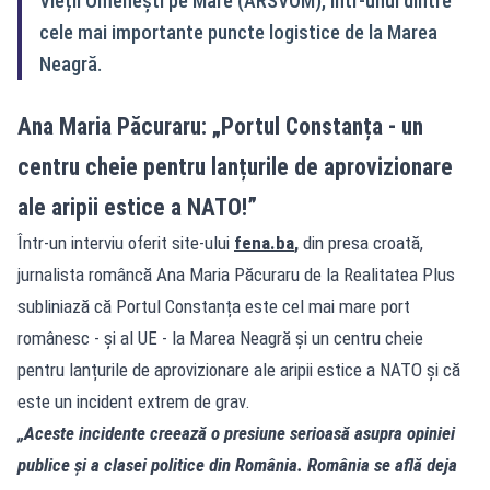
Vieții Omenești pe Mare (ARSVOM), într-unul dintre
cele mai importante puncte logistice de la Marea
Neagră.
Ana Maria Păcuraru: „Portul Constanța - un
centru cheie pentru lanțurile de aprovizionare
ale aripii estice a NATO!”
Într-un interviu oferit site-ului
fena.ba
,
din presa croată,
jurnalista româncă Ana Maria Păcuraru de la Realitatea Plus
subliniază că Portul Constanța este cel mai mare port
românesc - și al UE - la Marea Neagră și un centru cheie
pentru lanțurile de aprovizionare ale aripii estice a NATO și că
este un incident extrem de grav.
„Aceste incidente creează o presiune serioasă asupra opiniei
publice și a clasei politice din România. România se află deja