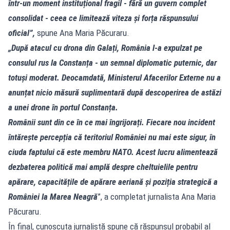
într-un moment instituțional fragil - fără un guvern complet
consolidat - ceea ce limitează viteza și forța răspunsului
oficial”,
spune Ana Maria Păcuraru.
„După atacul cu drona din Galați, România l-a expulzat pe
consulul rus la Constanța - un semnal diplomatic puternic, dar
totuși moderat. Deocamdată, Ministerul Afacerilor Externe nu a
anunțat nicio măsură suplimentară după descoperirea de astăzi
a unei drone în portul Constanța.
Românii sunt din ce în ce mai îngrijorați. Fiecare nou incident
întărește percepția că teritoriul României nu mai este sigur, în
ciuda faptului că este membru NATO. Acest lucru alimentează
dezbaterea politică mai amplă despre cheltuielile pentru
apărare, capacitățile de apărare aeriană și poziția strategică a
României la Marea Neagră
”, a completat jurnalista Ana Maria
Păcuraru.
În final, cunoscuta jurnalistă spune că răspunsul probabil al