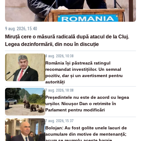
9 aug. 2026, 15:40
Miruță cere o măsură radicală după atacul de la Cluj.
Legea dezinformării, din nou în discuție
8 aug. 2026, 10:38
România își păstrează ratingul
recomandat investițiilor. Un semnal
pozitiv, dar și un avertisment pentru
autorități
7 aug. 2026, 18:08
Președintele nu este de acord cu legea
urșilor. Nicușor Dan o retrimite în
Parlament pentru modificări
7 aug. 2026, 15:37
Bolojan: Au fost golite unele lacuri de
acumulare din motive de mentenanță;
acum se reumplu aceste baraje