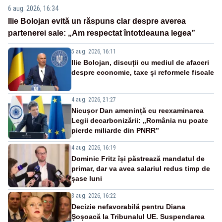
6 aug. 2026, 16:34
Ilie Bolojan evită un răspuns clar despre averea
partenerei sale: „Am respectat întotdeauna legea”
5 aug. 2026, 16:11
Ilie Bolojan, discuții cu mediul de afaceri
despre economie, taxe și reformele fiscale
4 aug. 2026, 21:27
Nicușor Dan amenință cu reexaminarea
Legii decarbonizării: „România nu poate
pierde miliarde din PNRR”
4 aug. 2026, 16:19
Dominic Fritz își păstrează mandatul de
primar, dar va avea salariul redus timp de
șase luni
3 aug. 2026, 16:22
Decizie nefavorabilă pentru Diana
Șoșoacă la Tribunalul UE. Suspendarea