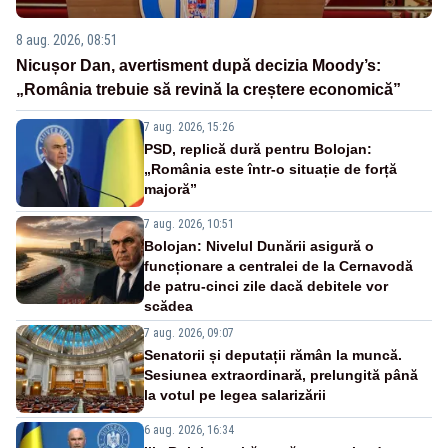
8 aug. 2026, 08:51
Nicușor Dan, avertisment după decizia Moody’s:
„România trebuie să revină la creștere economică”
7 aug. 2026, 15:26
PSD, replică dură pentru Bolojan:
„România este într-o situație de forță
majoră”
7 aug. 2026, 10:51
Bolojan: Nivelul Dunării asigură o
funcționare a centralei de la Cernavodă
de patru-cinci zile dacă debitele vor
scădea
7 aug. 2026, 09:07
Senatorii și deputații rămân la muncă.
Sesiunea extraordinară, prelungită până
la votul pe legea salarizării
6 aug. 2026, 16:34