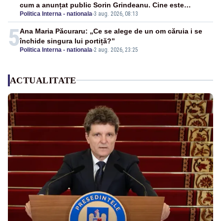
cum a anunțat public Sorin Grindeanu. Cine este
Politica Interna - nationala
-
3 aug. 2026, 08:13
incompatibil sau în conflict de interese trebuie să plece
din funcție: fără excepții!
5
Ana Maria Păcuraru: „Ce se alege de un om căruia i se
închide singura lui portiță?”
Politica Interna - nationala
-
2 aug. 2026, 23:25
ACTUALITATE