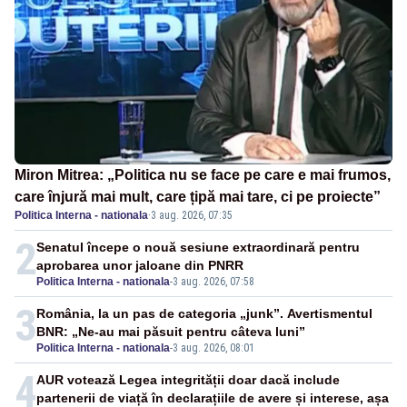
Miron Mitrea: „Politica nu se face pe care e mai frumos,
care înjură mai mult, care țipă mai tare, ci pe proiecte”
Politica Interna - nationala
·
3 aug. 2026, 07:35
2
Senatul începe o nouă sesiune extraordinară pentru
aprobarea unor jaloane din PNRR
Politica Interna - nationala
-
3 aug. 2026, 07:58
3
România, la un pas de categoria „junk”. Avertismentul
BNR: „Ne-au mai păsuit pentru câteva luni”
Politica Interna - nationala
-
3 aug. 2026, 08:01
4
AUR votează Legea integrității doar dacă include
partenerii de viață în declarațiile de avere și interese, așa