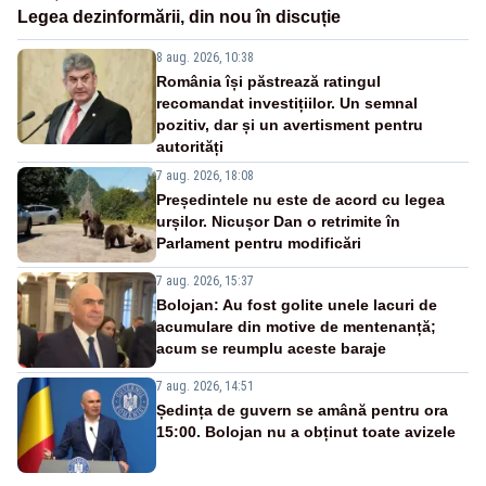
Legea dezinformării, din nou în discuție
8 aug. 2026, 10:38
România își păstrează ratingul
recomandat investițiilor. Un semnal
pozitiv, dar și un avertisment pentru
autorități
7 aug. 2026, 18:08
Președintele nu este de acord cu legea
urșilor. Nicușor Dan o retrimite în
Parlament pentru modificări
7 aug. 2026, 15:37
Bolojan: Au fost golite unele lacuri de
acumulare din motive de mentenanță;
acum se reumplu aceste baraje
7 aug. 2026, 14:51
Ședința de guvern se amână pentru ora
15:00. Bolojan nu a obținut toate avizele