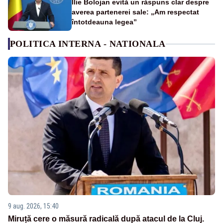
Ilie Bolojan evită un răspuns clar despre
averea partenerei sale: „Am respectat
întotdeauna legea”
POLITICA INTERNA - NATIONALA
9 aug. 2026, 15:40
Miruță cere o măsură radicală după atacul de la Cluj.