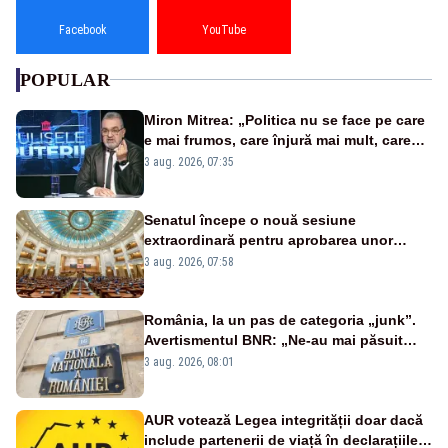
Facebook
YouTube
POPULAR
Miron Mitrea: „Politica nu se face pe care
e mai frumos, care înjură mai mult, care
țipă mai tare, ci pe proiecte”
3 aug. 2026, 07:35
Senatul începe o nouă sesiune
extraordinară pentru aprobarea unor
jaloane din PNRR
3 aug. 2026, 07:58
România, la un pas de categoria „junk”.
Avertismentul BNR: „Ne-au mai păsuit
pentru câteva luni”
3 aug. 2026, 08:01
AUR votează Legea integrității doar dacă
include partenerii de viață în declarațiile