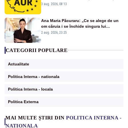
de avere și interese, așa cum a anunțat
3 aug. 2026, 08:13
public Sorin Grindeanu. Cine este
incompatibil sau în conflict de interese
trebuie să plece din funcție: fără excepții!
Ana Maria Păcuraru: „Ce se alege de un
om căruia i se închide singura lui
portiță?”
2 aug. 2026, 23:25
CATEGORII POPULARE
Actualitate
Politica Interna - nationala
Politica Interna - locala
Politica Externa
MAI MULTE ȘTIRI DIN
POLITICA INTERNA -
NATIONALA