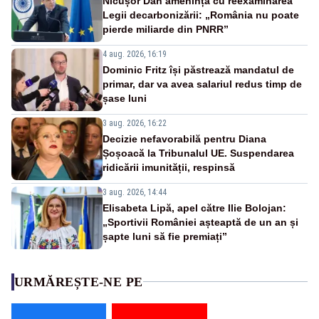
Nicușor Dan amenință cu reexaminarea
Legii decarbonizării: „România nu poate
pierde miliarde din PNRR”
4 aug. 2026, 16:19
Dominic Fritz își păstrează mandatul de
primar, dar va avea salariul redus timp de
șase luni
3 aug. 2026, 16:22
Decizie nefavorabilă pentru Diana
Șoșoacă la Tribunalul UE. Suspendarea
ridicării imunității, respinsă
3 aug. 2026, 14:44
Elisabeta Lipă, apel către Ilie Bolojan:
„Sportivii României așteaptă de un an și
șapte luni să fie premiați”
URMĂREȘTE-NE PE