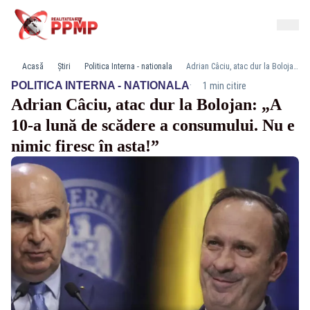
Acasă
Știri
Politica Interna - nationala
Adrian Câciu, atac dur la Bolojan: „A 10-a lună de scădere a consumului. Nu e nimic firesc în asta!”
·
POLITICA INTERNA - NATIONALA
1 min citire
Adrian Câciu, atac dur la Bolojan: „A
10-a lună de scădere a consumului. Nu e
nimic firesc în asta!”