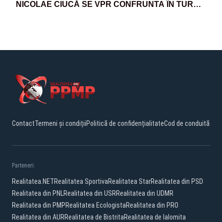
NICOLAE CIUCĂ SE VPR CONFRUNTA ÎN TURUL
DOI. CE PARTIDE ADUNĂ CELE MAI MULTE
VOTURI
Contact
Termeni și condiții
Politică de confidențialitate
Cod de conduită
Parteneri:
Realitatea.NET
Realitatea Sportiva
Realitatea Star
Realitatea din PSD
Realitatea din PNL
Realitatea din USR
Realitatea din UDMR
Realitatea din PMP
Realitatea Ecologista
Realitatea din PRO
Realitatea din AUR
Realitatea de Bistrita
Realitatea de Ialomita