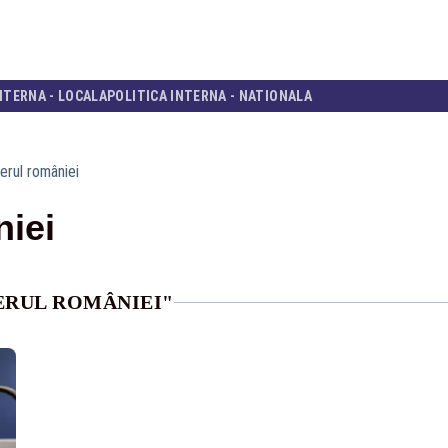
NTERNA - LOCALA
POLITICA INTERNA - NATIONALA
erul româniei
niei
ERUL ROMÂNIEI"