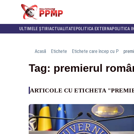
ULTIMELE ȘTIRI
ACTUALITATE
POLITICA EXTERNA
POLITICA I
Acasă
Etichete
Etichete care încep cu P
premi
Tag: premierul româ
ARTICOLE CU ETICHETA "PREMI