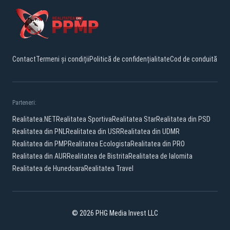
Contact
Termeni și condiții
Politică de confidențialitate
Cod de conduită
Parteneri:
Realitatea.NET
Realitatea Sportiva
Realitatea Star
Realitatea din PSD
Realitatea din PNL
Realitatea din USR
Realitatea din UDMR
Realitatea din PMP
Realitatea Ecologista
Realitatea din PRO
Realitatea din AUR
Realitatea de Bistrita
Realitatea de Ialomita
Realitatea de Hunedoara
Realitatea Travel
© 2026 PHG Media Invest LLC
Facebook
YouTube