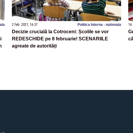
nala
2 feb. 2021, 16:37
Politica Interna - nationala
16 
Decizie crucială la Cotroceni: Școlile se vor
Gu
i
REDESCHIDE pe 8 februarie! SCENARIILE
câ
n
agreate de autorități