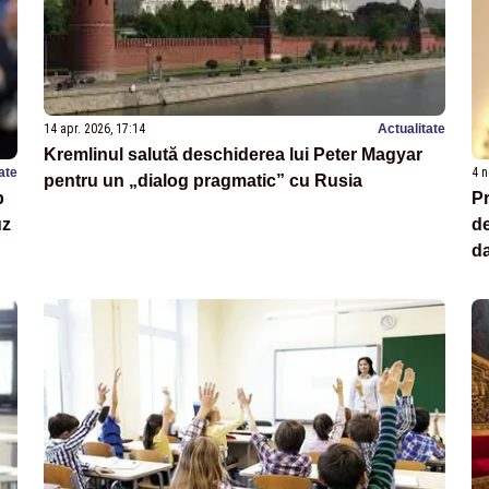
14 apr. 2026, 17:14
Actualitate
Kremlinul salută deschiderea lui Peter Magyar
ate
4 n
pentru un „dialog pragmatic” cu Rusia
p
Pr
uz
de
da