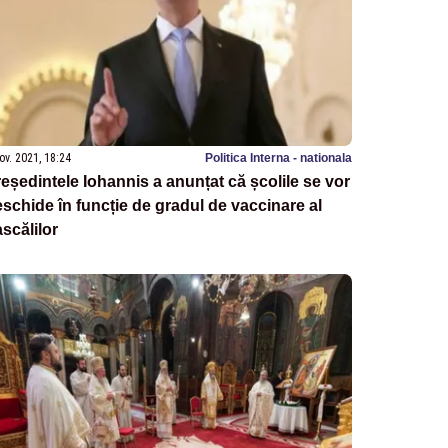
ov. 2021, 18:24
Politica Interna - nationala
eședintele Iohannis a anunțat că școlile se vor
schide în funcție de gradul de vaccinare al
scălilor