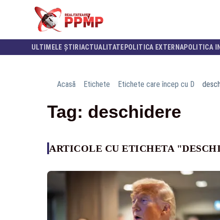
ULTIMELE ȘTIRI
ACTUALITATE
POLITICA EXTERNA
POLITICA I
Acasă
Etichete
Etichete care încep cu D
desch
Tag: deschidere
ARTICOLE CU ETICHETA "DESCH