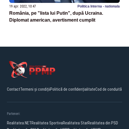
19 apr. 2022, 10:47
Politica Interna - nationala
România, pe "lista lui Putin", după Ucraina.
Diplomat american, avertisment cumplit
Contact
Termeni și condiții
Politică de confidențialitate
Cod de conduită
Parteneri:
Realitatea.NET
Realitatea Sportiva
Realitatea Star
Realitatea din PSD